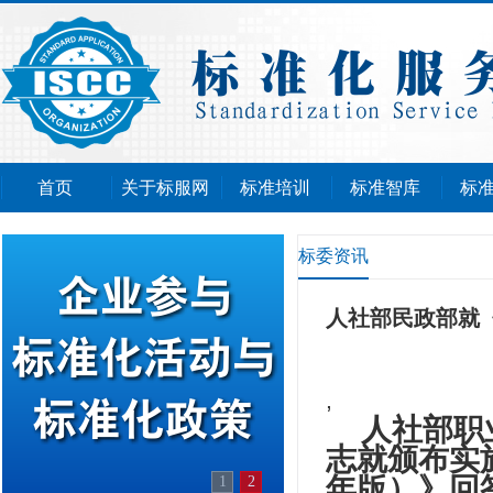
首页
关于标服网
标准培训
标准智库
标
标委资讯
人社部民政部就《
,
人社部职
志就颁布实
年版）》回
1
2