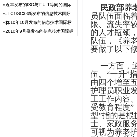
近年发布的ISO与ITU-T等同的国际
民政部养
JTC1/SC38新发布的信息技术国际
员队伍面临
2010年10月发布的信息技术国际标
限、流失率
标
的人才瓶颈
2010年9月份发布的信息技术国际标
队伍，《养老
要做了以下
一方面，
伍。“一升”
由四个增至五
护理员职业发
工工作内容
受教育程度”
型”指的是
士、家政服
可视为养老