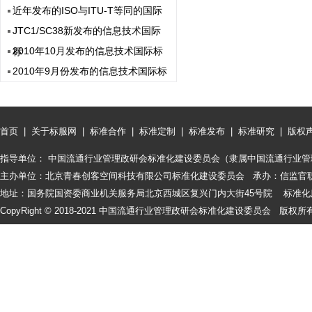
近年发布的ISO与ITU-T等同的国际
JTC1/SC38新发布的信息技术国际
2010年10月发布的信息技术国际标
标
2010年9月份发布的信息技术国际标
首页
|
关于标服网
|
标准合作
|
标准定制
|
标准发布
|
标准研究
|
版权
指导单位： 中国流通行业管理政研会标准化建设委员会（隶属中国流通行业管
主办单位：北京青春创客空间科技有限公司标准化建设委员会 承办：信监官
地址：国务院国资委商业机关服务局北京西城区复兴门内大街45号院 标准化服务咨询
CopyRight © 2018-2021 中国流通行业管理政研会标准化建设委员会 