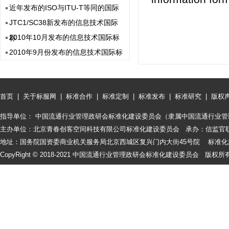
近年发布的ISO与ITU-T等同的国际
JTC1/SC38新发布的信息技术国际
2010年10月发布的信息技术国际标
标
2010年9月份发布的信息技术国际标
首页
|
关于标服网
|
标准合作
|
标准定制
|
标准发布
|
标准研究
|
版权
指导单位： 中国流通行业管理政研会标准化建设委员会（隶属中国流通行业管
主办单位：北京青春创客空间科技有限公司标准化建设委员会 承办：信监官
地址：国务院国资委商业机关服务局北京西城区复兴门内大街45号院 标准化服务咨询
CopyRight © 2018-2021 中国流通行业管理政研会标准化建设委员会 